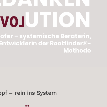
UTION
fer – systemische Beraterin,
Entwicklerin der
Rootfinder®-
Methode
pf – rein ins System