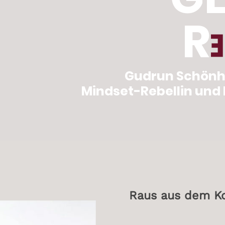
R
Gudrun Schönho
Mindset-Rebellin und 
Raus aus dem Ko