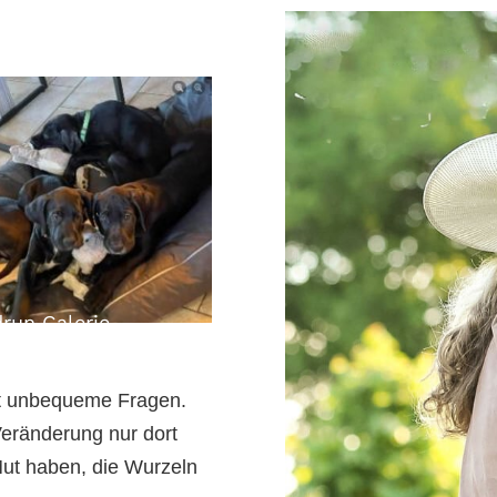
Wer Gudrun begegnet, 
Schublade. Und sie wi
Mentorin, Speakerin, 
Pferdezüchterin, Turn
Heuproduzentin und G
Höfe Deutschlands. Ihr
genau das macht sie s
ellt unbequeme Fragen.
 Veränderung nur dort
Mut haben, die Wurzeln