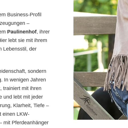
em Business-Profil
erzeugungen –
 dem
Paulinenhof
, ihrer
ier lebt sie mit ihrem
 Lebensstil, der
Leidenschaft, sondern
g. In wenigen Jahren
trainiert mit ihren
 und lebt mit jeder
ung, Klarheit, Tiefe –
zt einen LKW-
 – mit Pferdeanhänger