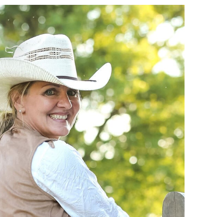
merkt sofort: Diese Frau passt in keine
ll auch in keine. Sie ist Business Muse®,
Systemprofi – und gleichzeitig Rancherin,
ierreiterin, Mutter, Unternehmerin,
astgeberin auf einem der charmantesten
e Welt ist so vielseitig wie sie selbst. Und
o besonders: Gudrun lebt, was sie lehrt.