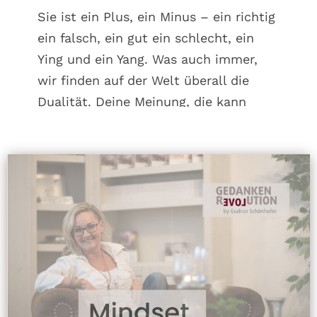
Sie ist ein Plus, ein Minus – ein richtig
ein falsch, ein gut ein schlecht, ein
Ying und ein Yang. Was auch immer,
wir finden auf der Welt überall die
Dualität. Deine Meinung, die kann
vielleicht dem Einen gefallen, dem
Anderen nicht. Der hat eine ganz
andere Meinung. Auch hier Plus und
Minus, aber du kannst ihr nicht
entkommen, der Dualität.
Du kannst nur deinen Standpunkt
klarmachen, wo du stehst und es wird
immer welche geben, die gegen dich
sind und es gibt immer welche, das ist