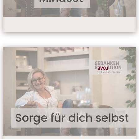
die gute Nachricht, die vielleicht für
dich sind oder auch deiner Meinung.
Wichtig ist, kläre für dich deinen
Standpunkt, egal ob es andere richtig
oder falsch finden. Du bist immer
richtig! Wenn du daran nicht nur
glaubst, weil glauben alleine reicht
nicht, sondern wenn du es bist, dann
kann dir auch ein Gegenwind nichts
mehr ausmachen.